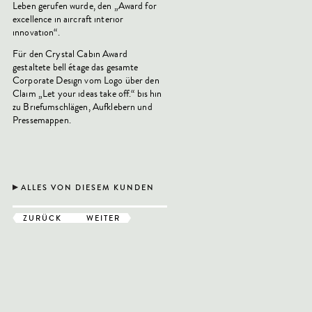
Leben gerufen wurde, den „Award for
excellence in aircraft interior
innovation“.
Für den Crystal Cabin Award
gestaltete bell étage das gesamte
Corporate Design vom Logo über den
Claim „Let your ideas take off.“ bis hin
zu Briefumschlägen, Aufklebern und
Pressemappen.
ALLES VON DIESEM KUNDEN
ZURÜCK
WEITER